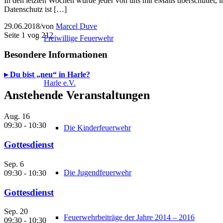
In den letzten Wochen wurde jeder von uns mit eMails überschüttet,
Datenschutz ist […]
29.06.2018
/
von
Marcel Duve
Seite 1 von 2
1
2
Freiwillige Feuerwehr
Besondere Informationen
▸ Du bist „neu“ in Harle?
Harle e.V.
Anstehende Veranstaltungen
Aug.
16
09:30
-
10:30
Die Kinderfeuerwehr
Gottesdienst
Sep.
6
Die Jugendfeuerwehr
09:30
-
10:30
Gottesdienst
Sep.
20
Feuerwehrbeiträge der Jahre 2014 – 2016
09:30
-
10:30