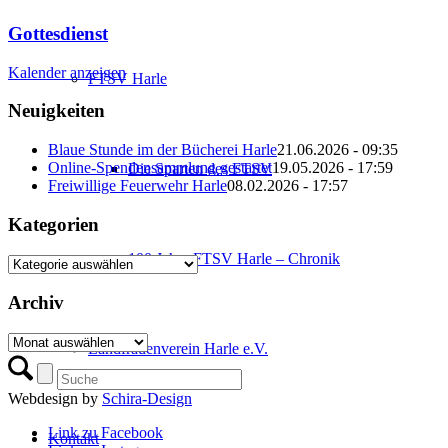
Gottesdienst
Kalender anzeigen
FTSV Harle
Neuigkeiten
Blaue Stunde im der Bücherei Harle
21.06.2026 - 09:35
Online-Spendensammlung gestartet
19.05.2026 - 17:59
Die Sparten des FTSV
Freiwillige Feuerwehr Harle
08.02.2026 - 17:57
Kategorien
100 Jahre FTSV Harle – Chronik
Kategorien
Archiv
Archiv
Landfrauenverein Harle e.V.
Webdesign by
Schira-Design
Link zu Facebook
Kontakt