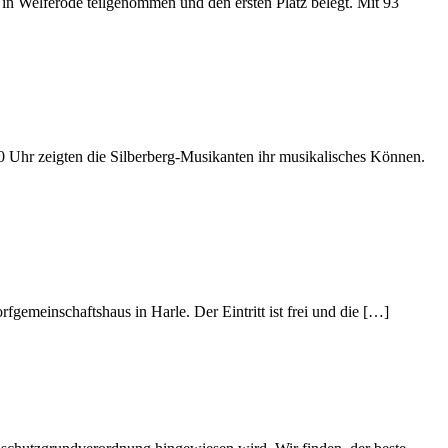
Welferode teilgenommen und den ersten Platz belegt. Mit 93
0 Uhr zeigten die Silberberg-Musikanten ihr musikalisches Können.
emeinschaftshaus in Harle. Der Eintritt ist frei und die […]