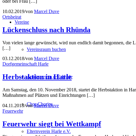
oder bei Frau […]
10.02.2019
/
von
Marcel Duve
Ortsbeirat
Vereine
Lückenschluss nach Rhünda
Von vielen lange gewünscht, wird nun endlich damit begonnen, die 
[…]
Vereinsraum buchen
03.12.2018
/
von
Marcel Duve
Dorfgemeinschaft Harle
Herbstaktion in Harle
Anglerverein e.V. Harle
Am Samstag, den 10. November 2018, startet die Herbstaktion in Harl
Maßnahmen auf Plätzen und Einrichtungen […]
Chor Chorios
04.11.2018
/
von
Marcel Duve
Feuerwehr
Feuerwehr siegt bei Wettkampf
Elternverein Harle e.V.