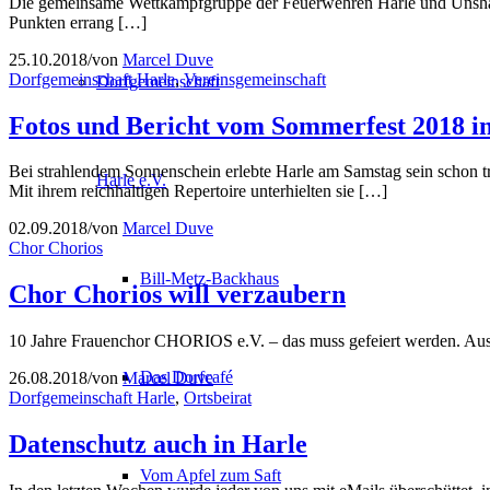
Die gemeinsame Wettkampfgruppe der Feuerwehren Harle und Unshau
Punkten errang […]
25.10.2018
/
von
Marcel Duve
Dorfgemeinschaft Harle
,
Vereinsgemeinschaft
Dorfgemeinschaft
Fotos und Bericht vom Sommerfest 2018 i
Bei strahlendem Sonnenschein erlebte Harle am Samstag sein schon t
Harle e.V.
Mit ihrem reichhaltigen Repertoire unterhielten sie […]
02.09.2018
/
von
Marcel Duve
Chor Chorios
Bill-Metz-Backhaus
Chor Chorios will verzaubern
10 Jahre Frauenchor CHORIOS e.V. – das muss gefeiert werden. Aus d
Das Dorfcafé
26.08.2018
/
von
Marcel Duve
Dorfgemeinschaft Harle
,
Ortsbeirat
Datenschutz auch in Harle
Vom Apfel zum Saft