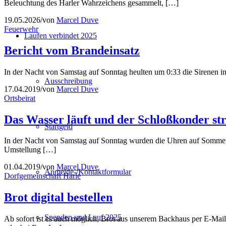
Beleuchtung des Harler Wahrzeichens gesammelt, […]
19.05.2026
/
von
Marcel Duve
Feuerwehr
Laufen verbindet 2025
Bericht vom Brandeinsatz
In der Nacht von Samstag auf Sonntag heulten um 0:33 die Sirenen in
Ausschreibung
17.04.2019
/
von
Marcel Duve
Ortsbeirat
Das Wasser läuft und der Schloßkonder str
Startgeld
In der Nacht von Samstag auf Sonntag wurden die Uhren auf Sommerze
Umstellung […]
01.04.2019
/
von
Marcel Duve
Anmelde-/Kontaktformular
Dorfgemeinschaft Harle
Brot digital bestellen
Spenden und Lauf 2025
Ab sofort ist es auch möglich, Brot aus unserem Backhaus per E-Mail