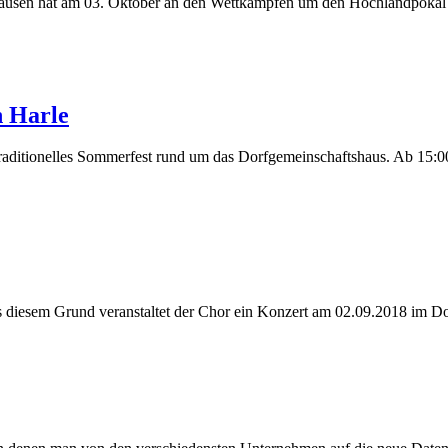
sen hat am 03. Oktober an den Wettkämpfen um den Hochlandpokal in 
n Harle
raditionelles Sommerfest rund um das Dorfgemeinschaftshaus. Ab 15:0
iesem Grund veranstaltet der Chor ein Konzert am 02.09.2018 im Dorfg