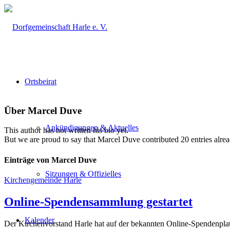
Ortsbeirat
Über
Marcel Duve
Ankündigungen & Aktuelles
This author has not written his bio yet.
But we are proud to say that
Marcel Duve
contributed 20 entries alrea
Einträge von Marcel Duve
Sitzungen & Offizielles
Kirchengemeinde Harle
Online-Spendensammlung gestartet
Kalender
Der Kirchenvorstand Harle hat auf der bekannten Online-Spendenplatt