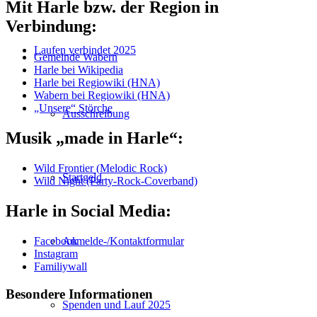
Mit Harle bzw. der Region in
Verbindung:
Laufen verbindet 2025
Gemeinde Wabern
Harle bei Wikipedia
Harle bei Regiowiki (HNA)
Wabern bei Regiowiki (HNA)
„Unsere“ Störche
Ausschreibung
Musik „made in Harle“:
Wild Frontier (Melodic Rock)
Startgeld
Wild Night (Party-Rock-Coverband)
Harle in Social Media:
Facebook
Anmelde-/Kontaktformular
Instagram
Familiywall
Besondere Informationen
Spenden und Lauf 2025