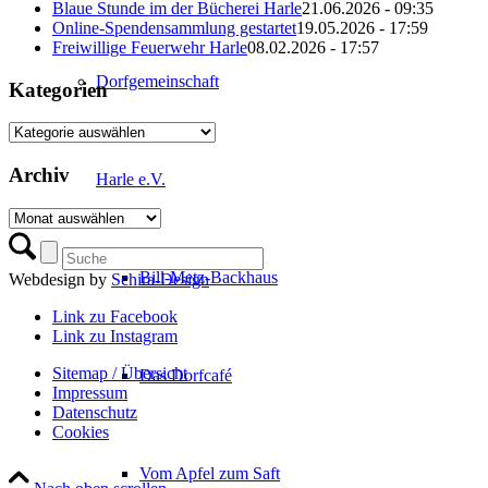
Blaue Stunde im der Bücherei Harle
21.06.2026 - 09:35
Online-Spendensammlung gestartet
19.05.2026 - 17:59
Freiwillige Feuerwehr Harle
08.02.2026 - 17:57
Dorfgemeinschaft
Kategorien
Kategorien
Archiv
Harle e.V.
Archiv
Bill-Metz-Backhaus
Webdesign by
Schira-Design
Link zu Facebook
Link zu Instagram
Sitemap / Übersicht
Das Dorfcafé
Impressum
Datenschutz­
Cookies
Vom Apfel zum Saft