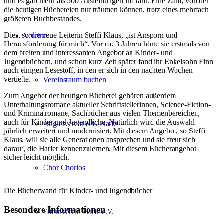
und es gab mehr als 500 Ausleihungen im Jahr. Eine Zahl, von der
die heutigen Büchereien nur träumen können, trotz eines mehrfach
größeren Buchbestandes.
Dies, so die neue Leiterin Steffi Klaus, „ist Ansporn und
Vereine
Herausforderung für mich“. Vor ca. 3 Jahren hörte sie erstmals von
dem breiten und interessanten Angebot an Kinder- und
Jugendbüchern, und schon kurz Zeit später fand ihr Enkelsohn Finn
auch einigen Lesestoff, in den er sich in den nachten Wochen
vertiefte.
Vereinsraum buchen
Zum Angebot der heutigen Bücherei gehören außerdem
Unterhaltungsromane aktueller Schriftstellerinnen, Science-Fiction-
und Kriminalromane, Sachbücher aus vielen Themenbereichen,
auch für Kinder und Jugendliche. Natürlich wird die Auswahl
Anglerverein e.V. Harle
jährlich erweitert und modernisiert. Mit diesem Angebot, so Steffi
Klaus, will sie alle Generationen ansprechen und sie freut sich
darauf, die Harler kennenzulernen. Mit diesem Bücherangebot
sicher leicht möglich.
Chor Chorios
Die Bücherwand für Kinder- und Jugendbücher
Besondere Informationen
Elternverein Harle e.V.