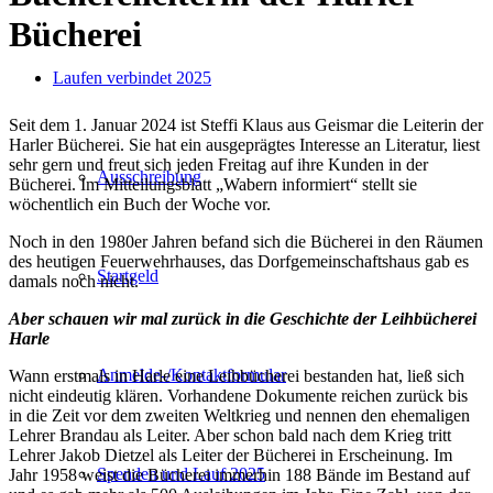
Bücherei
Laufen verbindet 2025
Seit dem 1. Januar 2024 ist Steffi Klaus aus Geismar die Leiterin der
Harler Bücherei. Sie hat ein ausgeprägtes Interesse an Literatur, liest
sehr gern und freut sich jeden Freitag auf ihre Kunden in der
Ausschreibung
Bücherei. Im Mitteilungsblatt „Wabern informiert“ stellt sie
wöchentlich ein Buch der Woche vor.
Noch in den 1980er Jahren befand sich die Bücherei in den Räumen
des heutigen Feuerwehrhauses, das Dorfgemeinschaftshaus gab es
Startgeld
damals noch nicht.
Aber schauen wir mal zurück in die Geschichte der Leihbücherei
Harle
Anmelde-/Kontaktformular
Wann erstmals in Harle eine Leihbücherei bestanden hat, ließ sich
nicht eindeutig klären. Vorhandene Dokumente reichen zurück bis
in die Zeit vor dem zweiten Weltkrieg und nennen den ehemaligen
Lehrer Brandau als Leiter. Aber schon bald nach dem Krieg tritt
Lehrer Jakob Dietzel als Leiter der Bücherei in Erscheinung. Im
Spenden und Lauf 2025
Jahr 1958 weist die Bücherei immerhin 188 Bände im Bestand auf