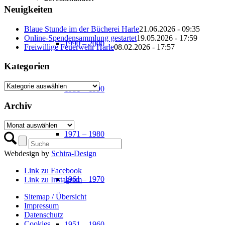
Neuigkeiten
Blaue Stunde im der Bücherei Harle
21.06.2026 - 09:35
Online-Spendensammlung gestartet
19.05.2026 - 17:59
1990 – 2000
Freiwillige Feuerwehr Harle
08.02.2026 - 17:57
Kategorien
Kategorien
1981 – 1990
Archiv
Archiv
1971 – 1980
Webdesign by
Schira-Design
Link zu Facebook
1961 – 1970
Link zu Instagram
Sitemap / Übersicht
Impressum
Datenschutz­
Cookies
1951 – 1960