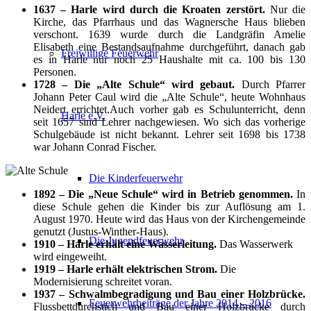
1637 – Harle wird durch die Kroaten zerstört.
Nur die
Kirche, das Pfarrhaus und das Wagnersche Haus blieben
verschont. 1639 wurde durch die Landgräfin Amelie
Elisabeth eine Bestandsaufnahme durchgeführt, danach gab
Freiwillige Feuerwehr
es in Harle nur noch 25 Haushalte mit ca. 100 bis 130
Personen.
1728 – Die „Alte Schule“ wird gebaut.
Durch Pfarrer
Johann Peter Caul wird die „Alte Schule“, heute Wohnhaus
Neidert errichtet.Auch vorher gab es Schulunterricht, denn
Harle e.V.
seit 1657 sind Lehrer nachgewiesen. Wo sich das vorherige
Schulgebäude ist nicht bekannt. Lehrer seit 1698 bis 1738
war Johann Conrad Fischer.
Die Kinderfeuerwehr
1892 – Die „Neue Schule“ wird in Betrieb genommen.
In
diese Schule gehen die Kinder bis zur Auflösung am 1.
August 1970. Heute wird das Haus von der Kirchengemeinde
genutzt (Justus-Winther-Haus).
Die Jugendfeuerwehr
1910 – Harle erhält eine Wasserleitung.
Das Wasserwerk
wird eingeweiht.
1919 – Harle erhält elektrischen Strom.
Die
Modernisierung schreitet voran.
1937 – Schwalmbegradigung und Bau einer Holzbrücke.
Feuerwehrbeiträge der Jahre 2014 – 2016
Flussbettdurchstich und Bau einer Holzbrücke durch