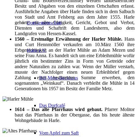
Grund- und Bodenverzeichnisse) werden landesherrlicher
Besitz und Abgaben von den einzelnen Ortschaften erfasst.
Ausführliche Angaben über Harle finden sich in dem Salbuch
von Stadt und Amt Felsberg aus dem Jahre 1555. Harle
gehörte mit aller Obrigkeit, Gericht, Gebot und Verbot,
Dorfgemeinschaft
Diensten und Schaftrift dem Landesherrn, also dem
Landgrafen von Hessen-Kassel.
1560 – Erstmalige Erwähnung der Harler Mühle.
Hans
und Curt Hennmöller verkaufen am 10.März 1560 ihre
Erbgerechtigkeit an der Harler Mühle an Adam Mezen und
Harle e.V.
seine Frau Anna. Es handelt sich um eine Erbleihmühle wofür
jährlich ein bestimmter Zins in Form von Getreide oder
andere Naturalien zu zahlen war. Wenn der Müller verstarb,
musste der Nachfolger einen neuen Erbleihbrief gegen
Zahlung einer bestimmten Summe erwerben, den
Bill-Metz-Backhaus
sogenannten „Weinkauf“. Danach verbleibt die Mühle in 14
Generationen bis 1957 im Besitz der Familie Metz.
Das Dorfcafé
1614 – Das alte Pfarrhaus wird gebaut.
Pfarrer Molitor
baut das Pfarrhaus in der Obergasse, das bis heute älteste
Wohngebäude in Harle.
Vom Apfel zum Saft