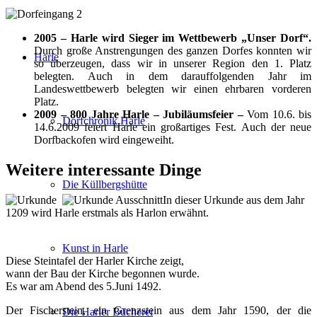
2005 – Harle wird Sieger im Wettbewerb „Unser Dorf“.
Durch große Anstrengungen des ganzen Dorfes konnten wir
Harle
so überzeugen, dass wir in unserer Region den 1. Platz
belegten. Auch in dem darauffolgenden Jahr im
Landeswettbewerb belegten wir einen ehrbaren vorderen
Platz.
2009 – 800 Jahre Harle – Jubiläumsfeier –
Vom 10.6. bis
Dorfchronik Harle
14.6.2009 feiert Harle ein großartiges Fest. Auch der neue
Dorfbackofen wird eingeweiht.
Weitere interessante Dinge
Die Küllbergshütte
In dieser Urkunde aus dem Jahr
1209 wird Harle erstmals als Harlon erwähnt.
Kunst in Harle
Diese Steintafel der Harler Kirche zeigt,
wann der Bau der Kirche begonnen wurde.
Es war am Abend des 5.Juni 1492.
Der Fischerstein, ein Grenzstein aus dem Jahr 1590, der die
Die Harler Bücherei