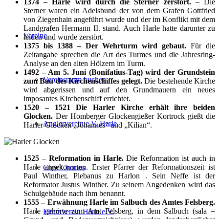
1374 – Harle wird durch die Sterner zerstört.
– Die
Sterner waren ein Adelsbund der von dem Grafen Gottfried
von Ziegenhain angeführt wurde und der im Konflikt mit dem
Landgrafen Hermann II. stand. Auch Harle hatte darunter zu
Vereine
leiden und wurde zerstört.
1375 bis 1388 – Der Wehrturm wird gebaut.
Für die
Zeitangabe sprechen die Art des Turmes und die Jahresring-
Analyse an den alten Hölzern im Turm.
1492 – Am 5. Juni (Bonifatius-Tag) wird der Grundstein
Vereinsraum buchen
zum Bau des Kirchenschiffes gelegt.
Die bestehende Kirche
wird abgerissen und auf den Grundmauern ein neues
imposantes Kirchenschiff errichtet.
1520 – 1521 Die Harler Kirche erhält ihre beiden
Glocken.
Der Homberger Glockengießer Kortrock gießt die
Anglerverein e.V. Harle
Harler Glocken „Johannes“ und „Kilian“.
1525 – Reformation in Harle.
Die Reformation ist auch in
Harle angekommen. Erster Pfarrer der Reformationszeit ist
Chor Chorios
Paul Winther, Plebanus zu Harlon . Sein Neffe ist der
Reformator Justus Winther. Zu seinem Angedenken wird das
Schulgebäude nach ihm benannt.
1555 – Erwähnung Harle im Salbuch des Amtes Felsberg.
Harle gehörte zum Amt Felsberg, in dem Salbuch (sala =
Elternverein Harle e.V.