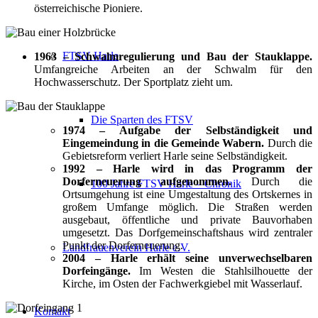
österreichische Pioniere.
FTSV Harle
1963 – Schwalmregulierung und Bau der Stauklappe.
Umfangreiche Arbeiten an der Schwalm für den
Hochwasserschutz. Der Sportplatz zieht um.
Die Sparten des FTSV
1974 – Aufgabe der Selbständigkeit und
Eingemeindung in die Gemeinde Wabern.
Durch die
Gebietsreform verliert Harle seine Selbständigkeit.
1992 – Harle wird in das Programm der
Dorferneuerung aufgenommen.
Durch die
100 Jahre FTSV Harle – Chronik
Ortsumgehung ist eine Umgestaltung des Ortskernes in
großem Umfange möglich. Die Straßen werden
ausgebaut, öffentliche und private Bauvorhaben
umgesetzt. Das Dorfgemeinschaftshaus wird zentraler
Punkt der Dorferneuerung.
Landfrauenverein Harle e.V.
2004 – Harle erhält seine unverwechselbaren
Dorfeingänge.
Im Westen die Stahlsilhouette der
Kirche, im Osten der Fachwerkgiebel mit Wasserlauf.
Kontakt