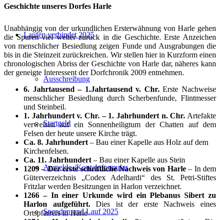
Geschichte unseres Dorfes Harle
Unabhängig von der urkundlichen Ersterwähnung von Harle gehen
Laufen verbindet 2025
die Spuren viel weiter zurück in die Geschichte. Erste Anzeichen
von menschlicher Besiedlung zeigen Funde und Ausgrabungen die
bis in die Steinzeit zurückreichen. Wir stellen hier in Kurzform einen
chronologischen Abriss der Geschichte von Harle dar, näheres kann
der geneigte Interessent der Dorfchronik 2009 entnehmen.
Ausschreibung
6. Jahrtausend – 1.Jahrtausend v. Chr.
Erste Nachweise
menschlicher Besiedlung durch Scherbenfunde, Flintmesser
und Steinbeil.
1. Jahrhundert v. Chr. – 1. Jahrhundert n. Chr.
Artefakte
Startgeld
verweisen auf ein Sonnenheiligtum der Chatten auf dem
Felsen der heute unsere Kirche trägt.
Ca. 8. Jahrhundert
– Bau einer Kapelle aus Holz auf dem
Kirchenfelsen.
Ca. 11. Jahrhundert
– Bau einer Kapelle aus Stein
Anmelde-/Kontaktformular
1209 – Der erste schriftliche Nachweis von Harle
– In dem
Güterverzeichnis „Codex Adelhardi“ des St. Petri-Stiftes
Fritzlar werden Besitzungen in Harlon verzeichnet.
1266 – In einer Urkunde wird ein Plebanus Sibert zu
Harlon aufgeführt.
Dies ist der erste Nachweis eines
Spenden und Lauf 2025
Ortspfarrers in Harle