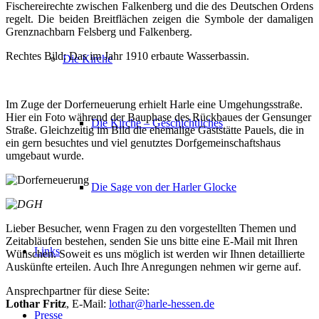
Fischereirechte zwischen Falkenberg und die des Deutschen Ordens
regelt. Die beiden Breitflächen zeigen die Symbole der damaligen
Grenznachbarn Felsberg und Falkenberg.
Rechtes Bild: Das im Jahr 1910 erbaute Wasserbassin.
Die Kirche
Im Zuge der Dorferneuerung erhielt Harle eine Umgehungsstraße.
Hier ein Foto während der Bauphase des Rückbaues der Gensunger
Die Kirche – Geschichtliches
Straße. Gleichzeitig im Bild die ehemalige Gaststätte Pauels, die in
ein gern besuchtes und viel genutztes Dorfgemeinschaftshaus
umgebaut wurde.
Die Sage von der Harler Glocke
Lieber Besucher, wenn Fragen zu den vorgestellten Themen und
Zeitabläufen bestehen, senden Sie uns bitte eine E-Mail mit Ihren
Links
Wünschen. Soweit es uns möglich ist werden wir Ihnen detaillierte
Auskünfte erteilen. Auch Ihre Anregungen nehmen wir gerne auf.
Ansprechpartner für diese Seite:
Lothar Fritz
, E-Mail:
lothar@harle-hessen.de
Presse