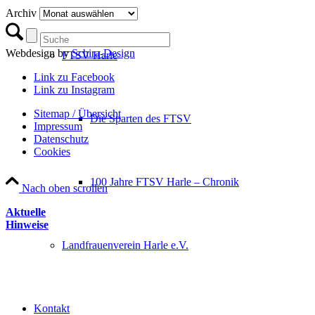
Archiv
Webdesign by
Schira-Design
FTSV Harle
Link zu Facebook
Link zu Instagram
Sitemap / Übersicht
Die Sparten des FTSV
Impressum
Datenschutz­
Cookies
100 Jahre FTSV Harle – Chronik
Nach oben scrollen
Aktuelle
Hinweise
Landfrauenverein Harle e.V.
Kontakt