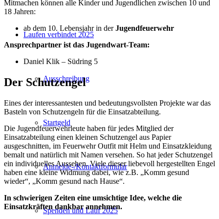
Mitmachen können alle Kinder und Jugendlichen zwischen 10 und
18 Jahren:
ab dem 10. Lebensjahr in der
Jugendfeuerwehr
Laufen verbindet 2025
Ansprechpartner ist das Jugendwart-Team:
Daniel Klik – Südring 5
Ausschreibung
Der Schutzengel
Eines der interessantesten und bedeutungsvollsten Projekte war das
Basteln von Schutzengeln für die Einsatzabteilung.
Startgeld
Die Jugendfeuerwehrleute haben für jedes Mitglied der
Einsatzabteilung einen kleinen Schutzengel aus Papier
ausgeschnitten, im Feuerwehr Outfit mit Helm und Einsatzkleidung
bemalt und natürlich mit Namen versehen. So hat jeder Schutzengel
ein individuelles Aussehen. Viele dieser liebevoll hergestellten Engel
Anmelde-/Kontaktformular
haben eine kleine Widmung dabei, wie z.B. „Komm gesund
wieder“, „Komm gesund nach Hause“.
In schwierigen Zeiten eine umsichtige Idee, welche die
Einsatzkräften dankbar annehmen.
Spenden und Lauf 2025