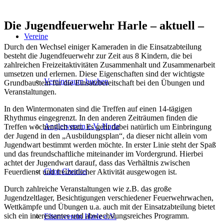
Die Jugendfeuerwehr Harle – aktuell –
Vereine
Durch den Wechsel einiger Kameraden in die Einsatzabteilung
besteht die Jugendfeuerwehr zur Zeit aus 8 Kindern, die bei
zahlreichen Freizeitaktivitäten Zusammenhalt und Zusammenarbeit
umsetzen und erlernen. Diese Eigenschaften sind der wichtigste
Vereinsraum buchen
Grundbaustein für die Einsatzbereitschaft bei den Übungen und
Veranstaltungen.
In den Wintermonaten sind die Treffen auf einen 14-tägigen
Rhythmus eingegrenzt. In den anderen Zeiträumen finden die
Anglerverein e.V. Harle
Treffen wöchentlich statt. Es geht dabei natürlich um Einbringung
der Jugend in den „Ausbildungsplan“, da dieser nicht allein vom
Jugendwart bestimmt werden möchte. In erster Linie steht der Spaß
und das freundschaftliche miteinander im Vordergrund. Hierbei
achtet der Jugendwart darauf, dass das Verhältnis zwischen
Chor Chorios
Feuerdienst und freizeitlicher Aktivität ausgewogen ist.
Durch zahlreiche Veranstaltungen wie z.B. das große
Jugendzeltlager, Besichtigungen verschiedener Feuerwehrwachen,
Wettkämpfe und Übungen u.a. auch mit der Einsatzabteilung bietet
sich ein interessantes und abwechslungsreiches Programm.
Elternverein Harle e.V.