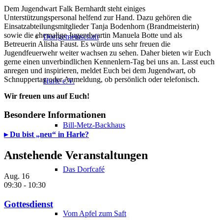
Dem Jugendwart Falk Bernhardt steht einiges
Unterstützungspersonal helfend zur Hand. Dazu gehören die
Einsatzabteilungsmitglieder Tanja Bodenhorn (Brandmeisterin)
sowie die ehemalige Jugendwartin Manuela Botte und als
Dorfgemeinschaft
Betreuerin Alisha Faust. Es würde uns sehr freuen die
Jugendfeuerwehr weiter wachsen zu sehen. Daher bieten wir Euch
gerne einen unverbindlichen Kennenlern-Tag bei uns an. Lasst euch
anregen und inspirieren, meldet Euch bei dem Jugendwart, ob
Schnuppertag oder Anmeldung, ob persönlich oder telefonisch.
Harle e.V.
Wir freuen uns auf Euch!
Besondere Informationen
Bill-Metz-Backhaus
▸ Du bist „neu“ in Harle?
Anstehende Veranstaltungen
Das Dorfcafé
Aug.
16
09:30
-
10:30
Gottesdienst
Vom Apfel zum Saft