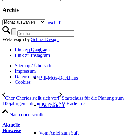
Archiv
Archiv
Dorfgemeinschaft
Webdesign by
Schira-Design
Link zu Facebook
Harle e.V.
Link zu Instagram
Sitemap / Übersicht
Impressum
Datenschutz­
Bill-Metz-Backhaus
Cookies
Chor Chorios stellt sich vor!
Startschuss für die Planung zum
100jährigen Jubiläum des FTSV Harle in 2...
Das Dorfcafé
Nach oben scrollen
Aktuelle
Hinweise
Vom Apfel zum Saft