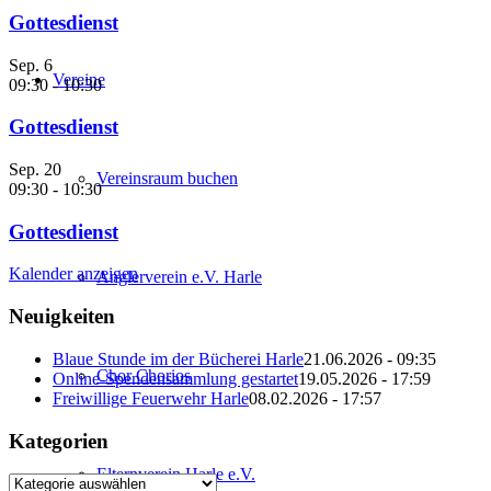
Gottesdienst
Sep.
6
Vereine
09:30
-
10:30
Gottesdienst
Sep.
20
Vereinsraum buchen
09:30
-
10:30
Gottesdienst
Kalender anzeigen
Anglerverein e.V. Harle
Neuigkeiten
Blaue Stunde im der Bücherei Harle
21.06.2026 - 09:35
Chor Chorios
Online-Spendensammlung gestartet
19.05.2026 - 17:59
Freiwillige Feuerwehr Harle
08.02.2026 - 17:57
Kategorien
Elternverein Harle e.V.
Kategorien