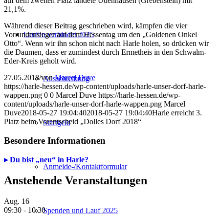
auf dem zweiten Platz landete Udenhausen (Grebenstein) mit
21,1%.
Während dieser Beitrag geschrieben wird, kämpfen die vier
Vorrundensieger auf dem Hessentag um den „Goldenen Onkel
Laufen verbindet 2025
Otto“. Wenn wir ihn schon nicht nach Harle holen, so drücken wir
die Daumen, dass er zumindest durch Ermetheis in den Schwalm-
Eder-Kreis geholt wird.
27.05.2018
/
von
Marcel Duve
Ausschreibung
https://harle-hessen.de/wp-content/uploads/harle-unser-dorf-harle-
wappen.png
0
0
Marcel Duve
https://harle-hessen.de/wp-
content/uploads/harle-unser-dorf-harle-wappen.png
Marcel
Duve
2018-05-27 19:04:40
2018-05-27 19:04:40
Harle erreicht 3.
Platz beim Vorentscheid „Dolles Dorf 2018“
Startgeld
Besondere Informationen
▸ Du bist „neu“ in Harle?
Anmelde-/Kontaktformular
Anstehende Veranstaltungen
Aug.
16
09:30
-
10:30
Spenden und Lauf 2025