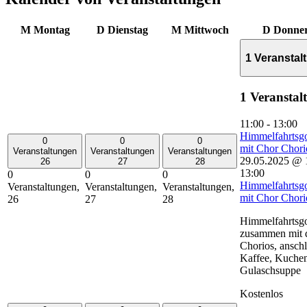
M
Montag
D
Dienstag
M
Mittwoch
D
Donner
1 Veransta
1 Veranstal
11:00
-
13:00
Himmelfahrtsgo
0
0
0
mit Chor Chori
Veranstaltungen
Veranstaltungen
Veranstaltungen
29.05.2025 @ 
26
27
28
13:00
0
0
0
Himmelfahrtsgo
Veranstaltungen,
Veranstaltungen,
Veranstaltungen,
mit Chor Chori
26
27
28
Himmelfahrtsgo
zusammen mit 
Chorios, ansch
Kaffee, Kuche
Gulaschsuppe
Kostenlos