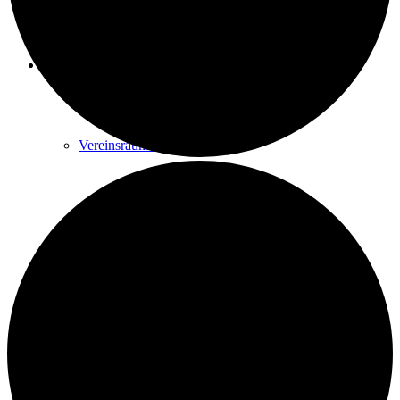
Vereine
Vereinsraum buchen
Anglerverein e.V. Harle
Chor Chorios
Elternverein Harle e.V.