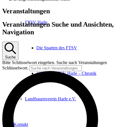
Veranstaltungen
FTSV Harle
Veranstaltungen Suche und Ansichten,
Navigation
Die Sparten des FTSV
Suche
Bitte Schlüsselwort eingeben. Suche nach Veranstaltungen
Schlüsselwort.
100 Jahre FTSV Harle – Chronik
Landfrauenverein Harle e.V.
Kontakt