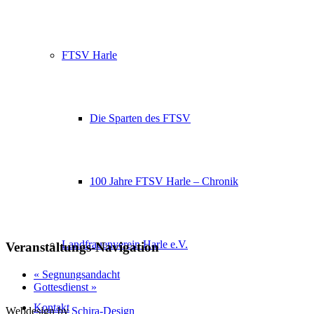
FTSV Harle
Die Sparten des FTSV
100 Jahre FTSV Harle – Chronik
Landfrauenverein Harle e.V.
Veranstaltungs-Navigation
«
Segnungsandacht
Gottesdienst
»
Kontakt
Webdesign by
Schira-Design