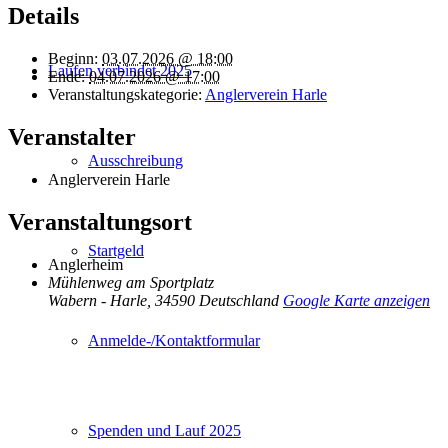
Details
Beginn:
03.07.2026 @ 18:00
Laufen verbindet 2025
Ende:
04.07.2026 @ 17:00
Veranstaltungskategorie:
Anglerverein Harle
Veranstalter
Ausschreibung
Anglerverein Harle
Veranstaltungsort
Startgeld
Anglerheim
Mühlenweg am Sportplatz
Wabern - Harle
,
34590
Deutschland
Google Karte anzeigen
Anmelde-/Kontaktformular
Spenden und Lauf 2025