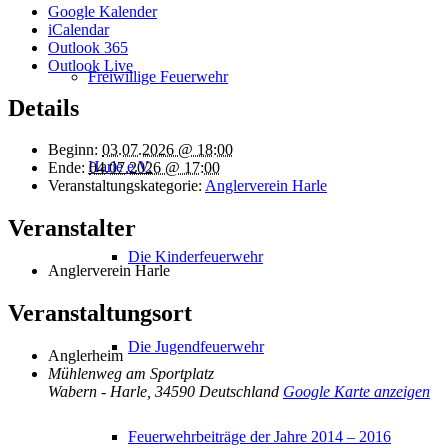
Google Kalender
iCalendar
Outlook 365
Outlook Live
Freiwillige Feuerwehr
Details
Beginn:
03.07.2026 @ 18:00
Harle e.V.
Ende:
04.07.2026 @ 17:00
Veranstaltungskategorie:
Anglerverein Harle
Veranstalter
Die Kinderfeuerwehr
Anglerverein Harle
Veranstaltungsort
Die Jugendfeuerwehr
Anglerheim
Mühlenweg am Sportplatz
Wabern - Harle
,
34590
Deutschland
Google Karte anzeigen
Feuerwehrbeiträge der Jahre 2014 – 2016