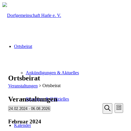
Ortsbeirat
Ankündigungen & Aktuelles
Ortsbeirat
Ortsbeirat
Veranstaltungen
Veranstaltungen
Sitzungen & Offizielles
Veransta
Vera
24.02.2024
 - 
06.08.2026
Liste
Ansic
Suche
Datum
Suche
Navi
wählen.
Februar 2024
und
Kalender
Ansichten