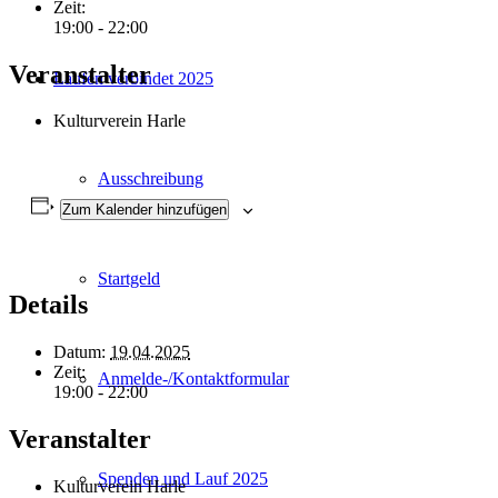
Zeit:
19:00 - 22:00
Veranstalter
Laufen verbindet 2025
Kulturverein Harle
Ausschreibung
Zum Kalender hinzufügen
Startgeld
Details
Datum:
19.04.2025
Zeit:
Anmelde-/Kontaktformular
19:00 - 22:00
Veranstalter
Spenden und Lauf 2025
Kulturverein Harle