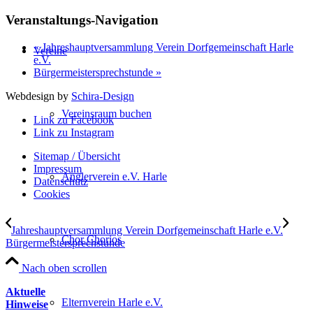
Veranstaltungs-Navigation
«
Jahreshauptversammlung Verein Dorfgemeinschaft Harle
Vereine
e.V.
Bürgermeistersprechstunde
»
Webdesign by
Schira-Design
Vereinsraum buchen
Link zu Facebook
Link zu Instagram
Sitemap / Übersicht
Impressum
Anglerverein e.V. Harle
Datenschutz­
Cookies
Jahreshauptversammlung Verein Dorfgemeinschaft Harle e.V.
Chor Chorios
Bürgermeistersprechstunde
Nach oben scrollen
Aktuelle
Elternverein Harle e.V.
Hinweise