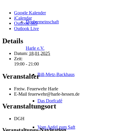
Google Kalender
iCalendar
Dorfgemeinschaft
Outlook 365
Outlook Live
Details
Harle e.V.
Datum:
18.01.2025
Zeit:
19:00 - 21:00
Bill-Metz-Backhaus
Veranstalter
Freiw. Feuerwehr Harle
E-Mail
feuerwehr@harle-hessen.de
Das Dorfcafé
Veranstaltungsort
DGH
Vom Apfel zum Saft
Veranstaltungs-Navigation