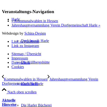
Veranstaltungs-Navigation
Harle
«
Kommunalwahlen in Hessen
Jahreshauptversammlung Verein Dorfgemeinschaft Harle
»
Webdesign by
Schira-Design
Dorfchronik Harle
Link zu Facebook
Link zu Instagram
Sitemap / Übersicht
Impressum
Die Küllbergshütte
Datenschutz­
Cookies
Kommunalwahlen in Hessen
Jahreshauptversammlung Verein
Dorfgemeinschaft Harle
Kunst in Harle
Nach oben scrollen
Aktuelle
Hinweise
Die Harler Bücherei