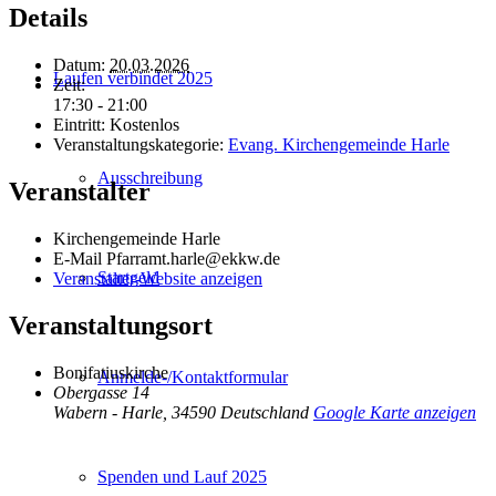
Details
Datum:
20.03.2026
Laufen verbindet 2025
Zeit:
17:30 - 21:00
Eintritt:
Kostenlos
Veranstaltungskategorie:
Evang. Kirchengemeinde Harle
Ausschreibung
Veranstalter
Kirchengemeinde Harle
E-Mail
Pfarramt.harle@ekkw.de
Startgeld
Veranstalter-Website anzeigen
Veranstaltungsort
Bonifatiuskirche
Anmelde-/Kontaktformular
Obergasse 14
Wabern - Harle
,
34590
Deutschland
Google Karte anzeigen
Spenden und Lauf 2025