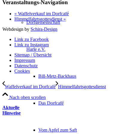
Veranstaltungs-Navigation
«
Waffelverkauf im Dorfcafé
Himmelfahrtsgottesdienst
»
Dorfgemeinschaft
Webdesign by
Schira-Design
Link zu Facebook
Link zu Instagram
Harle e.V.
Sitemap / Übersicht
Impressum
Datenschutz­
Cookies
Bill-Metz-Backhaus
Waffelverkauf im Dorfcafé
Himmelfahrtsgottesdienst
Nach oben scrollen
Das Dorfcafé
Aktuelle
Hinweise
Vom Apfel zum Saft