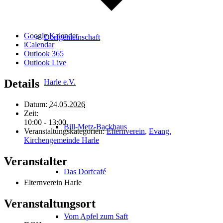
Google Kalender
Dorfgemeinschaft
iCalendar
Outlook 365
Outlook Live
Details
Harle e.V.
Datum:
24.05.2026
Zeit:
10:00 - 13:00
Bill-Metz-Backhaus
Veranstaltungskategorien:
Elternverein
,
Evang.
Kirchengemeinde Harle
Veranstalter
Das Dorfcafé
Elternverein Harle
Veranstaltungsort
Vom Apfel zum Saft