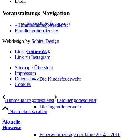
DGH
Veranstaltungs-Navigation
Freiwillige Feuerwehr
«
Himmelfahrtsgottesdienst
Familiengottesdienst
»
Webdesign by
Schira-Design
Harle e.V.
Link zu Facebook
Link zu Instagram
Sitemap / Übersicht
Impressum
Datenschutz­
Die Kinderfeuerwehr
Cookies
Himmelfahrtsgottesdienst
Familiengottesdienst
Die Jugendfeuerwehr
Nach oben scrollen
Aktuelle
Hinweise
Feuerwehrbeiträge der Jahre 2014 – 2016